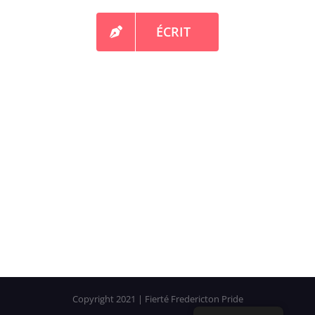
Être impliqué
ÉCRIT
À propos
Ressources
Médias
Contacter
Copyright 2021 | Fierté Fredericton Pride